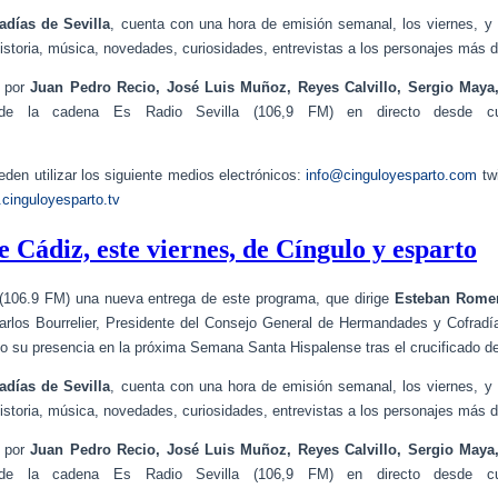
días de Sevilla
, cuenta con una hora de emisión semanal, los viernes, y 
historia, música, novedades, curiosidades, entrevistas a los personajes más
o por
Juan Pedro Recio, José Luis Muñoz, Reyes Calvillo, Sergio Maya
e la cadena Es Radio Sevilla (106,9 FM) en directo desde cu
den utilizar los siguiente medios electrónicos:
info@cinguloyesparto.com
tw
cinguloyesparto.tv
 Cádiz, este viernes, de Cíngulo y esparto
a (106.9 FM) una nueva entrega de este programa, que dirige
Esteban Romer
Carlos Bourrelier, Presidente del Consejo General de Hermandades y Cofradía
do su presencia en la próxima Semana Santa Hispalense tras el crucificado d
días de Sevilla
, cuenta con una hora de emisión semanal, los viernes, y 
historia, música, novedades, curiosidades, entrevistas a los personajes más
o por
Juan Pedro Recio, José Luis Muñoz, Reyes Calvillo, Sergio Maya
e la cadena Es Radio Sevilla (106,9 FM) en directo desde cu