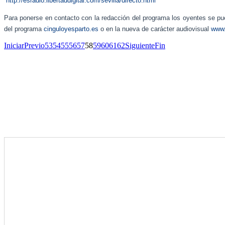
http://esradio.libertaddigital.com/sevilla/directo.html
Para ponerse en contacto con la redacción del programa los oyentes se pue
del programa
cinguloyesparto.es
o en la nueva de carácter audiovisual
www.
Iniciar
Previo
53
54
55
56
57
58
59
60
61
62
Siguiente
Fin