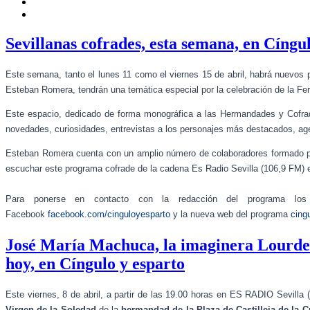
Sevillanas cofrades, esta semana, en Cíngul
Este semana, tanto el lunes 11 como el viernes 15 de abril, habrá nuevos 
Esteban Romera, tendrán una temática especial por la celebración de la Fer
Este espacio, dedicado de forma monográfica a las Hermandades y Cofradí
novedades, curiosidades, entrevistas a los personajes más destacados, ag
Esteban Romera cuenta con un amplio número de colaboradores formado p
escuchar este programa cofrade de la cadena Es Radio Sevilla (106,9 FM) e
Para ponerse en contacto con la redacción del programa los 
Facebook
facebook.com/cinguloyesparto
y la nueva web del programa
cing
José María Machuca, la imaginera Lourdes 
hoy, en Cíngulo y esparto
Este viernes, 8 de abril, a partir de las 19.00 horas en ES RADIO Sevill
Virgen de la Soledad
de la
hermandad de la Plaza de Castilleja de la 