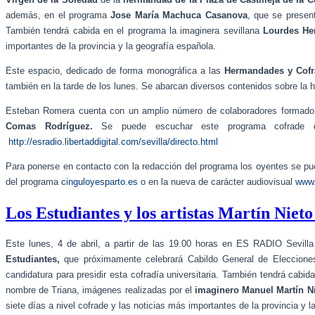
además, en el programa
Jose María Machuca Casanova
, que se presen
También tendrá cabida en el programa la imaginera sevillana
Lourdes He
importantes de la provincia y la geografía española.
Este espacio, dedicado de forma monográfica a las
Hermandades y Cofra
también en la tarde de los lunes. Se abarcan diversos contenidos sobre la 
Esteban Romera cuenta con un amplio número de colaboradores formad
Comas Rodríguez.
Se puede escuchar este programa cofrade d
http://esradio.libertaddigital.com/sevilla/directo.html
Para ponerse en contacto con la redacción del programa los oyentes se pue
del programa
cinguloyesparto.es
o en la nueva de carácter audiovisual
www.
Los Estudiantes y los artistas Martín Nieto
Este lunes, 4 de abril, a partir de las 19.00 horas en ES RADIO Sevill
Estudiantes,
que próximamente celebrará Cabildo General de Elecciones
candidatura para presidir esta cofradía universitaria. También tendrá cabida
nombre de Triana, imágenes realizadas por el
imaginero Manuel Martín Ni
siete días a nivel cofrade y las noticias más importantes de la provincia y l