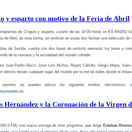
o y esparto con motivo de la Feria de Abril
programas de Cíngulo y esparto, a partir de las 19.00 horas en ES RADIO Sev
ia de Abril, de esta forma, se emitirán en estas dos fechas una selección de
as de Sevilla, cuenta con dos horas de emisión semanal, los lunes y vierne
enda de la semana y la actualidad del mundo cofrade.
or Juan Pedro Recio, José Luis Muñoz, Reyes Calvillo, Sergio Maya, Juan
n directo desde cualquier lugar del mundo por la red de redes desde el enla
oyentes se pueden utilizar los siguiente medios electrónicos:
uloyesparto.es
Hernández y la Coronación de la Virgen de 
a (106.9 FM) una nueva entrega de este programa, que dirige
Esteban Romer
Cuesta,
que tendrá lugar el próximo 18 de junio. Para ello estará presente e