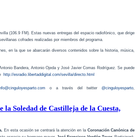
illa (106.9 FM). Estas nuevas entregas del espacio radiofónico, que dirige
 sevillanas cofrades realizadas por miembros del programa.
s, en la que se abarcarán diversos contenidos sobre la historia, música,
 Antonio Bandera, Antonio Ojeda y José Javier Comas Rodríguez.
Se puede
ce
http://esradio.libertaddigital.com/sevilla/directo.html
info@cinguloyesparto.com
o a través del twitter
@cinguloyesparto
,
la Soledad de Castilleja de la Cuesta,
a.
En esta ocasión se centrará la atención en la
Coronación Canónica de
n este espacio su hermano mayor,
José Francisco Verdón Tovar.
Participará,