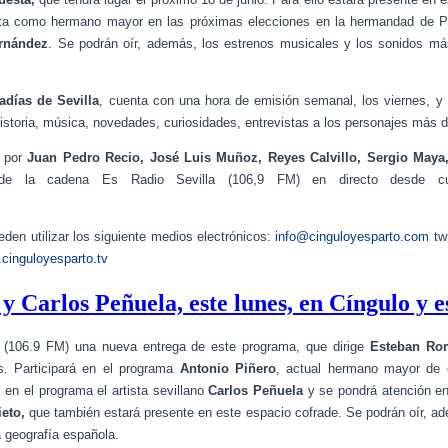
ta como hermano mayor en las próximas elecciones en la hermandad de Pas
rnández
. Se podrán oír, además, los estrenos musicales y los sonidos más
días de Sevilla
, cuenta con una hora de emisión semanal, los viernes, y 
historia, música, novedades, curiosidades, entrevistas a los personajes más
o por
Juan Pedro Recio, José Luis Muñoz, Reyes Calvillo, Sergio Maya
e la cadena Es Radio Sevilla (106,9 FM) en directo desde cu
den utilizar los siguiente medios electrónicos:
info@cinguloyesparto.com
tw
cinguloyesparto.tv
 y Carlos Peñuela, este lunes, en Cíngulo y 
a (106.9 FM) una nueva entrega de este programa, que dirige
Esteban Ro
. Participará en el programa
Antonio Piñero
, actual hermano mayor de 
 en el programa el artista sevillano
Carlos Peñuela
y se pondrá atención en
eto,
que también estará presente en este espacio cofrade.
Se podrán oír, a
a geografía española.